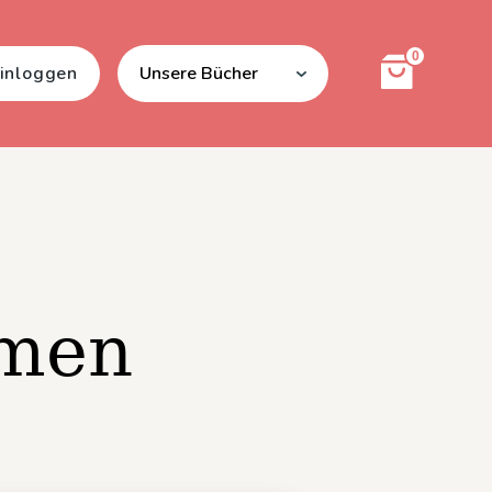
0
inloggen
Unsere Bücher
amen