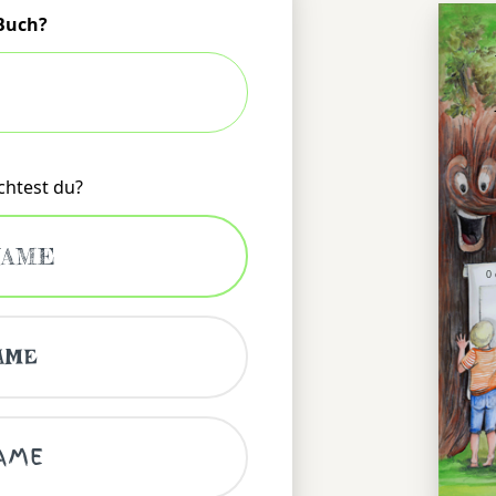
 Buch?
chtest du?
NAME
0
AME
NAME