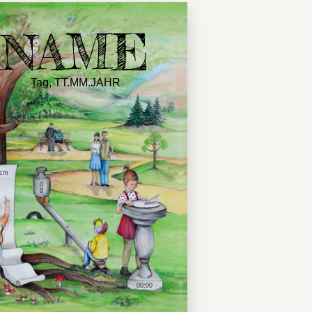
NAME
Tag, TT.MM.JAHR
 cm
0
g
00:00