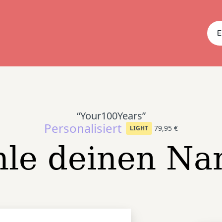
E
“Your100Years”
Personalisiert
79,95 €
LIGHT
le deinen N